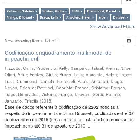
Petrucci, Gabriela ×
Fontes, Giulia ×
2018 ×
Drummond, Daniela ×
França, Djiovani ×
Braga, Leila ×
Anacleto, Helen ×
true ×
Dataset ×
Show Advanced Filters
Now showing items 1-1 of 1
Codificação enquadramento multimodal do
impeachment
Rizzotto, Carla
;
Prudencio, Kelly
;
Sampaio, Rafael
;
Kleina, Nilton
;
Oliari, Artur
;
Fontes, Giulia
;
Braga, Leila
;
Anacleto, Helen
;
Lopes,
Luiz
;
Drummond, Daniela
;
Ferracioli, Paulo
;
Antonelli, Diego
;
Neves, Dédallo
;
Petrucci, Gabriela
;
Franco, Crislaine
;
Borges,
Tiago
;
Benevides, Victoria
;
França, Djiovani
;
Sordi, Renato
;
Januario, Priscila
(
2018
)
Base de dados referente à codificação de 2202 notícias a
respeito do impeachment de Dilma Rousseff, publicadas entre 02
de dezembro de 2015 (data em que foi instaurado o processo de
impeachment) até 31 de agosto de 2016 ...