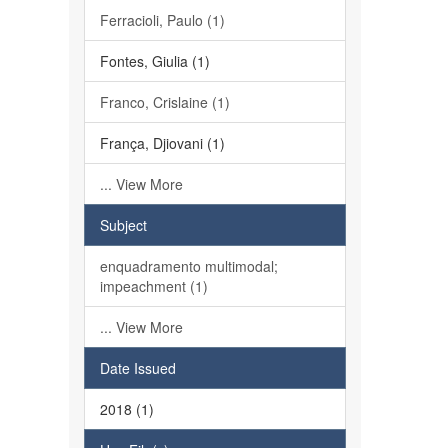
Ferracioli, Paulo (1)
Fontes, Giulia (1)
Franco, Crislaine (1)
França, Djiovani (1)
... View More
Subject
enquadramento multimodal;
impeachment (1)
... View More
Date Issued
2018 (1)