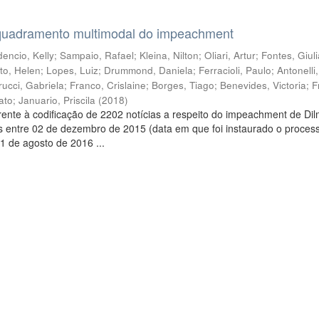
quadramento multimodal do impeachment
encio, Kelly
;
Sampaio, Rafael
;
Kleina, Nilton
;
Oliari, Artur
;
Fontes, Giul
to, Helen
;
Lopes, Luiz
;
Drummond, Daniela
;
Ferracioli, Paulo
;
Antonelli
rucci, Gabriela
;
Franco, Crislaine
;
Borges, Tiago
;
Benevides, Victoria
;
F
ato
;
Januario, Priscila
(
2018
)
ente à codificação de 2202 notícias a respeito do impeachment de Di
s entre 02 de dezembro de 2015 (data em que foi instaurado o proces
1 de agosto de 2016 ...