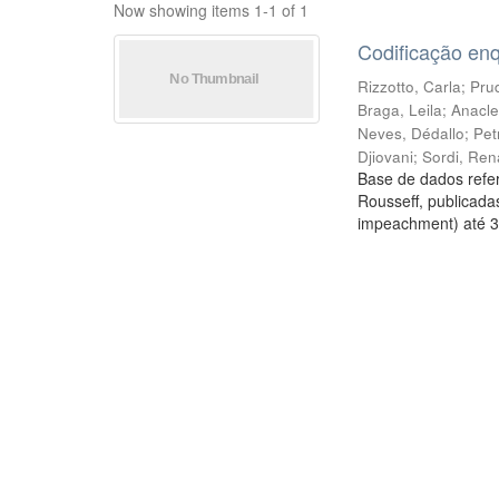
Now showing items 1-1 of 1
Codificação en
Rizzotto, Carla
;
Prud
Braga, Leila
;
Anacle
Neves, Dédallo
;
Pet
Djiovani
;
Sordi, Ren
Base de dados refer
Rousseff, publicada
impeachment) até 3