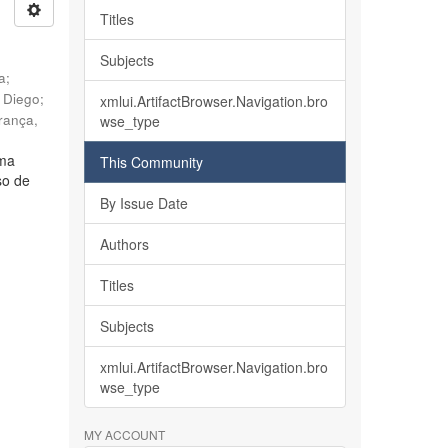
Titles
Subjects
ia
;
, Diego
;
xmlui.ArtifactBrowser.Navigation.bro
rança,
wse_type
lma
This Community
so de
By Issue Date
Authors
Titles
Subjects
xmlui.ArtifactBrowser.Navigation.bro
wse_type
MY ACCOUNT