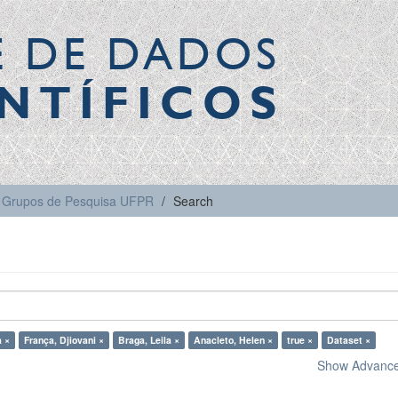
E DE DADOS
NTÍFICOS
Grupos de Pesquisa UFPR
Search
 ×
França, Djiovani ×
Braga, Leila ×
Anacleto, Helen ×
true ×
Dataset ×
Show Advanced