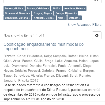
Fontes, Giulia ×
Franco, Crislaine ×
2018 ×
Anacleto, Helen ×
Drummond, Daniela ×
Borges, Tiago ×
França, Djiovani ×
Benevides, Victoria ×
Antonelli, Diego ×
true ×
Dataset ×
Show Advanced Filters
Now showing items 1-1 of 1
Codificação enquadramento multimodal do
impeachment
Rizzotto, Carla
;
Prudencio, Kelly
;
Sampaio, Rafael
;
Kleina, Nilton
;
Oliari, Artur
;
Fontes, Giulia
;
Braga, Leila
;
Anacleto, Helen
;
Lopes,
Luiz
;
Drummond, Daniela
;
Ferracioli, Paulo
;
Antonelli, Diego
;
Neves, Dédallo
;
Petrucci, Gabriela
;
Franco, Crislaine
;
Borges,
Tiago
;
Benevides, Victoria
;
França, Djiovani
;
Sordi, Renato
;
Januario, Priscila
(
2018
)
Base de dados referente à codificação de 2202 notícias a
respeito do impeachment de Dilma Rousseff, publicadas entre 02
de dezembro de 2015 (data em que foi instaurado o processo de
impeachment) até 31 de agosto de 2016 ...