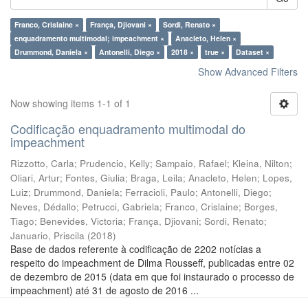
Franco, Crislaine ×
França, Djiovani ×
Sordi, Renato ×
enquadramento multimodal; impeachment ×
Anacleto, Helen ×
Drummond, Daniela ×
Antonelli, Diego ×
2018 ×
true ×
Dataset ×
Show Advanced Filters
Now showing items 1-1 of 1
Codificação enquadramento multimodal do
impeachment
Rizzotto, Carla
;
Prudencio, Kelly
;
Sampaio, Rafael
;
Kleina, Nilton
;
Oliari, Artur
;
Fontes, Giulia
;
Braga, Leila
;
Anacleto, Helen
;
Lopes,
Luiz
;
Drummond, Daniela
;
Ferracioli, Paulo
;
Antonelli, Diego
;
Neves, Dédallo
;
Petrucci, Gabriela
;
Franco, Crislaine
;
Borges,
Tiago
;
Benevides, Victoria
;
França, Djiovani
;
Sordi, Renato
;
Januario, Priscila
(
2018
)
Base de dados referente à codificação de 2202 notícias a
respeito do impeachment de Dilma Rousseff, publicadas entre 02
de dezembro de 2015 (data em que foi instaurado o processo de
impeachment) até 31 de agosto de 2016 ...