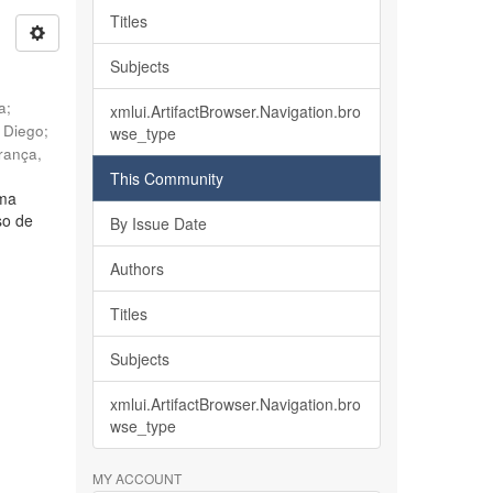
Titles
Subjects
ia
;
xmlui.ArtifactBrowser.Navigation.bro
, Diego
;
wse_type
rança,
This Community
lma
so de
By Issue Date
Authors
Titles
Subjects
xmlui.ArtifactBrowser.Navigation.bro
wse_type
MY ACCOUNT