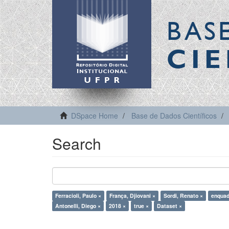
BAS
CIE
DSpace Home
Base de Dados Científicos
Search
Ferracioli, Paulo ×
França, Djiovani ×
Sordi, Renato ×
enquad
Antonelli, Diego ×
2018 ×
true ×
Dataset ×