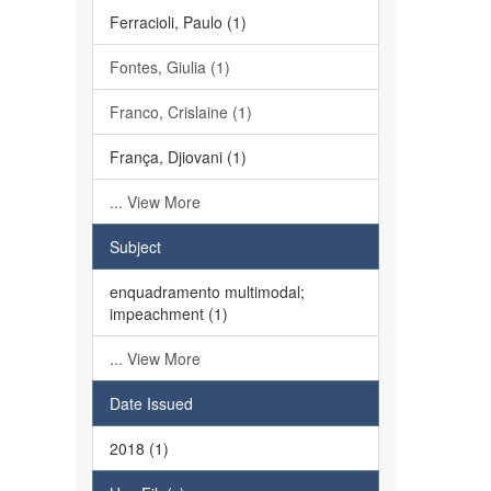
Ferracioli, Paulo (1)
Fontes, Giulia (1)
Franco, Crislaine (1)
França, Djiovani (1)
... View More
Subject
enquadramento multimodal;
impeachment (1)
... View More
Date Issued
2018 (1)