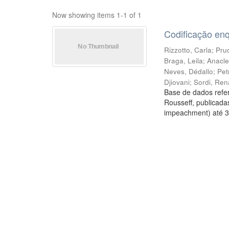
Now showing items 1-1 of 1
Codificação en
Rizzotto, Carla
;
Prud
Braga, Leila
;
Anacle
Neves, Dédallo
;
Pet
Djiovani
;
Sordi, Ren
Base de dados refer
Rousseff, publicada
impeachment) até 3