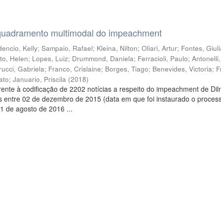
quadramento multimodal do impeachment
encio, Kelly
;
Sampaio, Rafael
;
Kleina, Nilton
;
Oliari, Artur
;
Fontes, Giul
to, Helen
;
Lopes, Luiz
;
Drummond, Daniela
;
Ferracioli, Paulo
;
Antonelli
rucci, Gabriela
;
Franco, Crislaine
;
Borges, Tiago
;
Benevides, Victoria
;
F
ato
;
Januario, Priscila
(
2018
)
ente à codificação de 2202 notícias a respeito do impeachment de Di
s entre 02 de dezembro de 2015 (data em que foi instaurado o proces
1 de agosto de 2016 ...