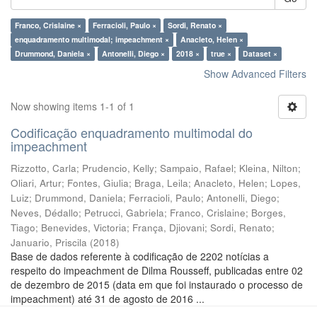
Franco, Crislaine ×
Ferracioli, Paulo ×
Sordi, Renato ×
enquadramento multimodal; impeachment ×
Anacleto, Helen ×
Drummond, Daniela ×
Antonelli, Diego ×
2018 ×
true ×
Dataset ×
Show Advanced Filters
Now showing items 1-1 of 1
Codificação enquadramento multimodal do
impeachment
Rizzotto, Carla
;
Prudencio, Kelly
;
Sampaio, Rafael
;
Kleina, Nilton
;
Oliari, Artur
;
Fontes, Giulia
;
Braga, Leila
;
Anacleto, Helen
;
Lopes,
Luiz
;
Drummond, Daniela
;
Ferracioli, Paulo
;
Antonelli, Diego
;
Neves, Dédallo
;
Petrucci, Gabriela
;
Franco, Crislaine
;
Borges,
Tiago
;
Benevides, Victoria
;
França, Djiovani
;
Sordi, Renato
;
Januario, Priscila
(
2018
)
Base de dados referente à codificação de 2202 notícias a
respeito do impeachment de Dilma Rousseff, publicadas entre 02
de dezembro de 2015 (data em que foi instaurado o processo de
impeachment) até 31 de agosto de 2016 ...