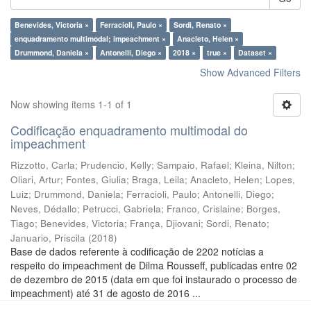
Benevides, Victoria ×
Ferracioli, Paulo ×
Sordi, Renato ×
enquadramento multimodal; impeachment ×
Anacleto, Helen ×
Drummond, Daniela ×
Antonelli, Diego ×
2018 ×
true ×
Dataset ×
Show Advanced Filters
Now showing items 1-1 of 1
Codificação enquadramento multimodal do
impeachment
Rizzotto, Carla
;
Prudencio, Kelly
;
Sampaio, Rafael
;
Kleina, Nilton
;
Oliari, Artur
;
Fontes, Giulia
;
Braga, Leila
;
Anacleto, Helen
;
Lopes,
Luiz
;
Drummond, Daniela
;
Ferracioli, Paulo
;
Antonelli, Diego
;
Neves, Dédallo
;
Petrucci, Gabriela
;
Franco, Crislaine
;
Borges,
Tiago
;
Benevides, Victoria
;
França, Djiovani
;
Sordi, Renato
;
Januario, Priscila
(
2018
)
Base de dados referente à codificação de 2202 notícias a
respeito do impeachment de Dilma Rousseff, publicadas entre 02
de dezembro de 2015 (data em que foi instaurado o processo de
impeachment) até 31 de agosto de 2016 ...