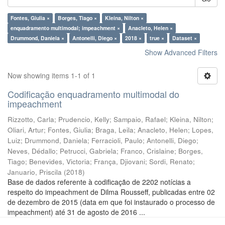
Fontes, Giulia ×
Borges, Tiago ×
Kleina, Nilton ×
enquadramento multimodal; impeachment ×
Anacleto, Helen ×
Drummond, Daniela ×
Antonelli, Diego ×
2018 ×
true ×
Dataset ×
Show Advanced Filters
Now showing items 1-1 of 1
Codificação enquadramento multimodal do
impeachment
Rizzotto, Carla
;
Prudencio, Kelly
;
Sampaio, Rafael
;
Kleina, Nilton
;
Oliari, Artur
;
Fontes, Giulia
;
Braga, Leila
;
Anacleto, Helen
;
Lopes,
Luiz
;
Drummond, Daniela
;
Ferracioli, Paulo
;
Antonelli, Diego
;
Neves, Dédallo
;
Petrucci, Gabriela
;
Franco, Crislaine
;
Borges,
Tiago
;
Benevides, Victoria
;
França, Djiovani
;
Sordi, Renato
;
Januario, Priscila
(
2018
)
Base de dados referente à codificação de 2202 notícias a
respeito do impeachment de Dilma Rousseff, publicadas entre 02
de dezembro de 2015 (data em que foi instaurado o processo de
impeachment) até 31 de agosto de 2016 ...