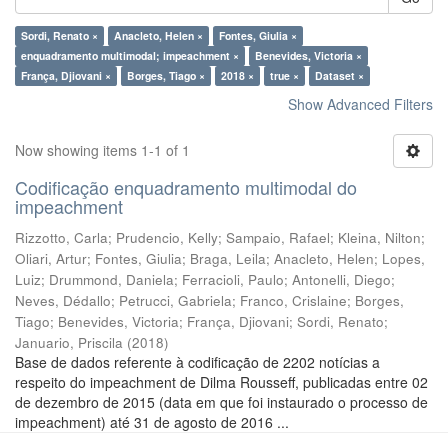
Sordi, Renato ×
Anacleto, Helen ×
Fontes, Giulia ×
enquadramento multimodal; impeachment ×
Benevides, Victoria ×
França, Djiovani ×
Borges, Tiago ×
2018 ×
true ×
Dataset ×
Show Advanced Filters
Now showing items 1-1 of 1
Codificação enquadramento multimodal do
impeachment
Rizzotto, Carla
;
Prudencio, Kelly
;
Sampaio, Rafael
;
Kleina, Nilton
;
Oliari, Artur
;
Fontes, Giulia
;
Braga, Leila
;
Anacleto, Helen
;
Lopes,
Luiz
;
Drummond, Daniela
;
Ferracioli, Paulo
;
Antonelli, Diego
;
Neves, Dédallo
;
Petrucci, Gabriela
;
Franco, Crislaine
;
Borges,
Tiago
;
Benevides, Victoria
;
França, Djiovani
;
Sordi, Renato
;
Januario, Priscila
(
2018
)
Base de dados referente à codificação de 2202 notícias a
respeito do impeachment de Dilma Rousseff, publicadas entre 02
de dezembro de 2015 (data em que foi instaurado o processo de
impeachment) até 31 de agosto de 2016 ...