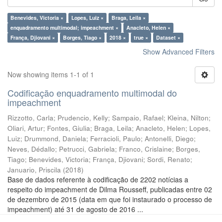
Benevides, Victoria ×
Lopes, Luiz ×
Braga, Leila ×
enquadramento multimodal; impeachment ×
Anacleto, Helen ×
França, Djiovani ×
Borges, Tiago ×
2018 ×
true ×
Dataset ×
Show Advanced Filters
Now showing items 1-1 of 1
Codificação enquadramento multimodal do
impeachment
Rizzotto, Carla
;
Prudencio, Kelly
;
Sampaio, Rafael
;
Kleina, Nilton
;
Oliari, Artur
;
Fontes, Giulia
;
Braga, Leila
;
Anacleto, Helen
;
Lopes,
Luiz
;
Drummond, Daniela
;
Ferracioli, Paulo
;
Antonelli, Diego
;
Neves, Dédallo
;
Petrucci, Gabriela
;
Franco, Crislaine
;
Borges,
Tiago
;
Benevides, Victoria
;
França, Djiovani
;
Sordi, Renato
;
Januario, Priscila
(
2018
)
Base de dados referente à codificação de 2202 notícias a
respeito do impeachment de Dilma Rousseff, publicadas entre 02
de dezembro de 2015 (data em que foi instaurado o processo de
impeachment) até 31 de agosto de 2016 ...