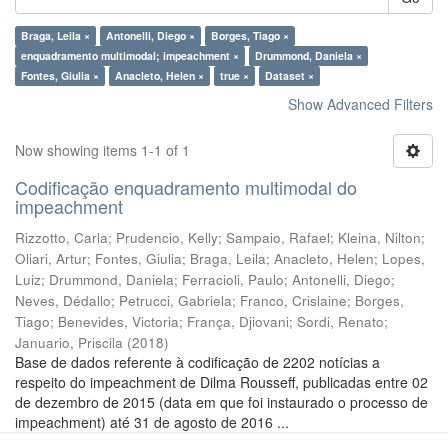
Braga, Leila ×
Antonelli, Diego ×
Borges, Tiago ×
enquadramento multimodal; impeachment ×
Drummond, Daniela ×
Fontes, Giulia ×
Anacleto, Helen ×
true ×
Dataset ×
Show Advanced Filters
Now showing items 1-1 of 1
Codificação enquadramento multimodal do
impeachment
Rizzotto, Carla
;
Prudencio, Kelly
;
Sampaio, Rafael
;
Kleina, Nilton
;
Oliari, Artur
;
Fontes, Giulia
;
Braga, Leila
;
Anacleto, Helen
;
Lopes,
Luiz
;
Drummond, Daniela
;
Ferracioli, Paulo
;
Antonelli, Diego
;
Neves, Dédallo
;
Petrucci, Gabriela
;
Franco, Crislaine
;
Borges,
Tiago
;
Benevides, Victoria
;
França, Djiovani
;
Sordi, Renato
;
Januario, Priscila
(
2018
)
Base de dados referente à codificação de 2202 notícias a
respeito do impeachment de Dilma Rousseff, publicadas entre 02
de dezembro de 2015 (data em que foi instaurado o processo de
impeachment) até 31 de agosto de 2016 ...