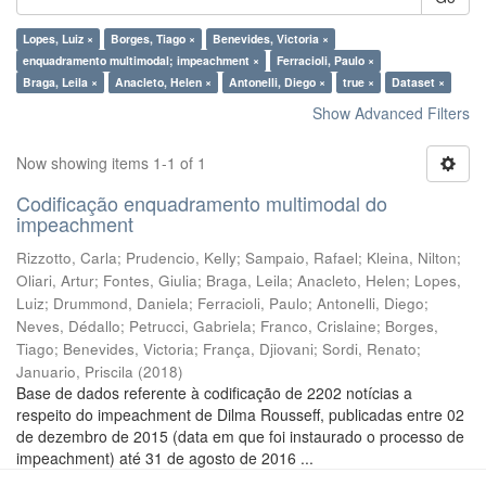
Lopes, Luiz ×
Borges, Tiago ×
Benevides, Victoria ×
enquadramento multimodal; impeachment ×
Ferracioli, Paulo ×
Braga, Leila ×
Anacleto, Helen ×
Antonelli, Diego ×
true ×
Dataset ×
Show Advanced Filters
Now showing items 1-1 of 1
Codificação enquadramento multimodal do
impeachment
Rizzotto, Carla
;
Prudencio, Kelly
;
Sampaio, Rafael
;
Kleina, Nilton
;
Oliari, Artur
;
Fontes, Giulia
;
Braga, Leila
;
Anacleto, Helen
;
Lopes,
Luiz
;
Drummond, Daniela
;
Ferracioli, Paulo
;
Antonelli, Diego
;
Neves, Dédallo
;
Petrucci, Gabriela
;
Franco, Crislaine
;
Borges,
Tiago
;
Benevides, Victoria
;
França, Djiovani
;
Sordi, Renato
;
Januario, Priscila
(
2018
)
Base de dados referente à codificação de 2202 notícias a
respeito do impeachment de Dilma Rousseff, publicadas entre 02
de dezembro de 2015 (data em que foi instaurado o processo de
impeachment) até 31 de agosto de 2016 ...