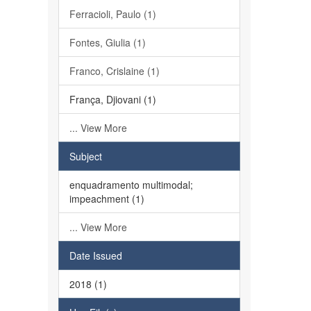
Ferracioli, Paulo (1)
Fontes, Giulia (1)
Franco, Crislaine (1)
França, Djiovani (1)
... View More
Subject
enquadramento multimodal;
impeachment (1)
... View More
Date Issued
2018 (1)