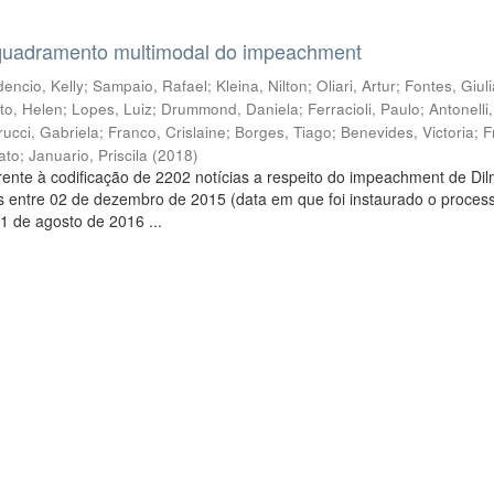
quadramento multimodal do impeachment
encio, Kelly
;
Sampaio, Rafael
;
Kleina, Nilton
;
Oliari, Artur
;
Fontes, Giul
to, Helen
;
Lopes, Luiz
;
Drummond, Daniela
;
Ferracioli, Paulo
;
Antonelli
rucci, Gabriela
;
Franco, Crislaine
;
Borges, Tiago
;
Benevides, Victoria
;
F
ato
;
Januario, Priscila
(
2018
)
ente à codificação de 2202 notícias a respeito do impeachment de Di
s entre 02 de dezembro de 2015 (data em que foi instaurado o proces
1 de agosto de 2016 ...