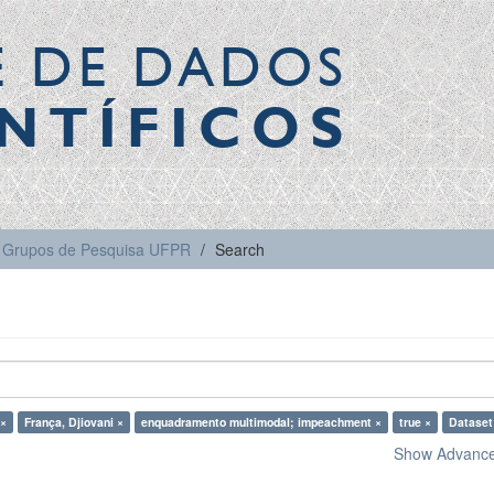
E DE DADOS
NTÍFICOS
Grupos de Pesquisa UFPR
Search
 ×
França, Djiovani ×
enquadramento multimodal; impeachment ×
true ×
Dataset
Show Advanced