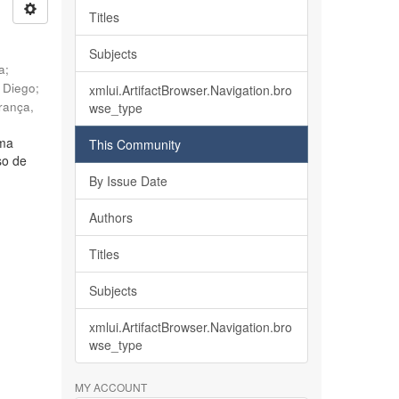
Titles
Subjects
ia
;
, Diego
;
xmlui.ArtifactBrowser.Navigation.bro
rança,
wse_type
lma
This Community
so de
By Issue Date
Authors
Titles
Subjects
xmlui.ArtifactBrowser.Navigation.bro
wse_type
MY ACCOUNT