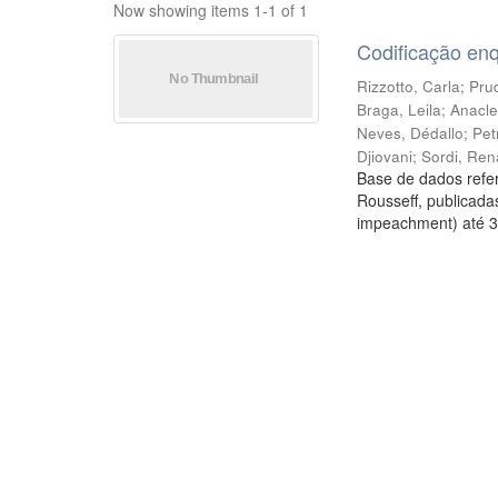
Now showing items 1-1 of 1
Codificação en
Rizzotto, Carla
;
Prud
Braga, Leila
;
Anacle
Neves, Dédallo
;
Pet
Djiovani
;
Sordi, Ren
Base de dados refer
Rousseff, publicada
impeachment) até 3