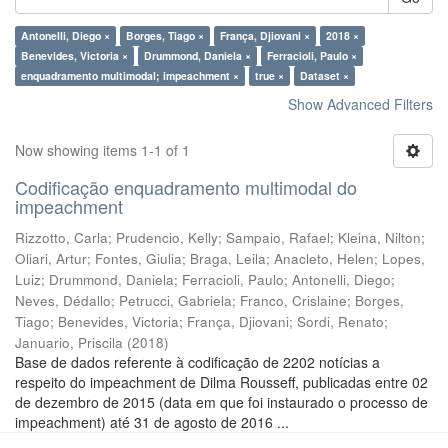
Antonelli, Diego ×
Borges, Tiago ×
França, Djiovani ×
2018 ×
Benevides, Victoria ×
Drummond, Daniela ×
Ferracioli, Paulo ×
enquadramento multimodal; impeachment ×
true ×
Dataset ×
Show Advanced Filters
Now showing items 1-1 of 1
Codificação enquadramento multimodal do
impeachment
Rizzotto, Carla
;
Prudencio, Kelly
;
Sampaio, Rafael
;
Kleina, Nilton
;
Oliari, Artur
;
Fontes, Giulia
;
Braga, Leila
;
Anacleto, Helen
;
Lopes,
Luiz
;
Drummond, Daniela
;
Ferracioli, Paulo
;
Antonelli, Diego
;
Neves, Dédallo
;
Petrucci, Gabriela
;
Franco, Crislaine
;
Borges,
Tiago
;
Benevides, Victoria
;
França, Djiovani
;
Sordi, Renato
;
Januario, Priscila
(
2018
)
Base de dados referente à codificação de 2202 notícias a
respeito do impeachment de Dilma Rousseff, publicadas entre 02
de dezembro de 2015 (data em que foi instaurado o processo de
impeachment) até 31 de agosto de 2016 ...