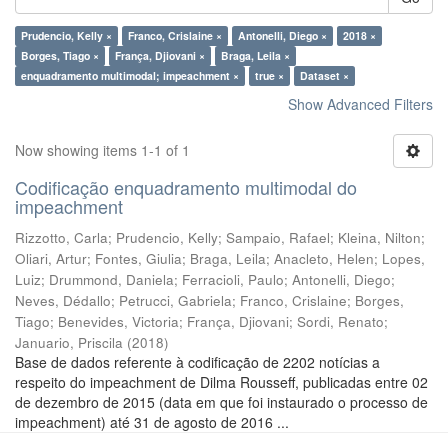
Prudencio, Kelly ×
Franco, Crislaine ×
Antonelli, Diego ×
2018 ×
Borges, Tiago ×
França, Djiovani ×
Braga, Leila ×
enquadramento multimodal; impeachment ×
true ×
Dataset ×
Show Advanced Filters
Now showing items 1-1 of 1
Codificação enquadramento multimodal do
impeachment
Rizzotto, Carla
;
Prudencio, Kelly
;
Sampaio, Rafael
;
Kleina, Nilton
;
Oliari, Artur
;
Fontes, Giulia
;
Braga, Leila
;
Anacleto, Helen
;
Lopes,
Luiz
;
Drummond, Daniela
;
Ferracioli, Paulo
;
Antonelli, Diego
;
Neves, Dédallo
;
Petrucci, Gabriela
;
Franco, Crislaine
;
Borges,
Tiago
;
Benevides, Victoria
;
França, Djiovani
;
Sordi, Renato
;
Januario, Priscila
(
2018
)
Base de dados referente à codificação de 2202 notícias a
respeito do impeachment de Dilma Rousseff, publicadas entre 02
de dezembro de 2015 (data em que foi instaurado o processo de
impeachment) até 31 de agosto de 2016 ...