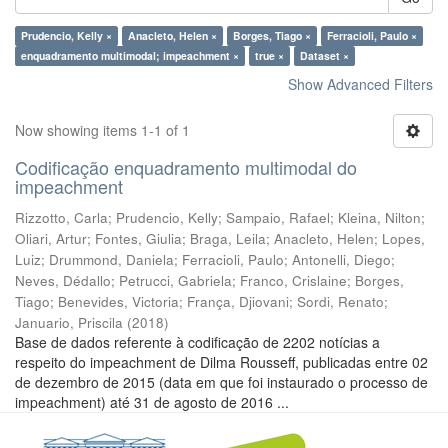
Prudencio, Kelly ×
Anacleto, Helen ×
Borges, Tiago ×
Ferracioli, Paulo ×
enquadramento multimodal; impeachment ×
true ×
Dataset ×
Show Advanced Filters
Now showing items 1-1 of 1
Codificação enquadramento multimodal do
impeachment
Rizzotto, Carla
;
Prudencio, Kelly
;
Sampaio, Rafael
;
Kleina, Nilton
;
Oliari, Artur
;
Fontes, Giulia
;
Braga, Leila
;
Anacleto, Helen
;
Lopes,
Luiz
;
Drummond, Daniela
;
Ferracioli, Paulo
;
Antonelli, Diego
;
Neves, Dédallo
;
Petrucci, Gabriela
;
Franco, Crislaine
;
Borges,
Tiago
;
Benevides, Victoria
;
França, Djiovani
;
Sordi, Renato
;
Januario, Priscila
(
2018
)
Base de dados referente à codificação de 2202 notícias a
respeito do impeachment de Dilma Rousseff, publicadas entre 02
de dezembro de 2015 (data em que foi instaurado o processo de
impeachment) até 31 de agosto de 2016 ...