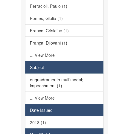
Ferracioli, Paulo (1)
Fontes, Giulia (1)
Franco, Crislaine (1)
França, Djiovani (1)
... View More
Subject
enquadramento multimodal;
impeachment (1)
... View More
Date Issued
2018 (1)