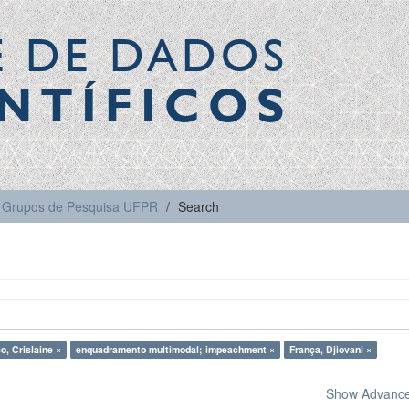
E DE DADOS
NTÍFICOS
Grupos de Pesquisa UFPR
Search
o, Crislaine ×
enquadramento multimodal; impeachment ×
França, Djiovani ×
Show Advanced