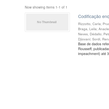
Now showing items 1-1 of 1
Codificação en
Rizzotto, Carla
;
Prud
Braga, Leila
;
Anacle
Neves, Dédallo
;
Pet
Djiovani
;
Sordi, Ren
Base de dados refer
Rousseff, publicada
impeachment) até 3