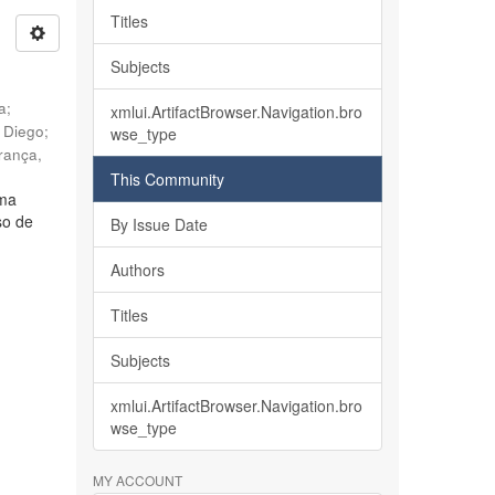
Titles
Subjects
ia
;
xmlui.ArtifactBrowser.Navigation.bro
, Diego
;
wse_type
rança,
This Community
lma
so de
By Issue Date
Authors
Titles
Subjects
xmlui.ArtifactBrowser.Navigation.bro
wse_type
MY ACCOUNT