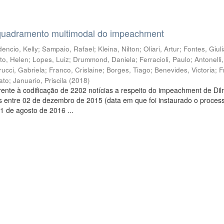
quadramento multimodal do impeachment
encio, Kelly
;
Sampaio, Rafael
;
Kleina, Nilton
;
Oliari, Artur
;
Fontes, Giul
to, Helen
;
Lopes, Luiz
;
Drummond, Daniela
;
Ferracioli, Paulo
;
Antonelli
rucci, Gabriela
;
Franco, Crislaine
;
Borges, Tiago
;
Benevides, Victoria
;
F
ato
;
Januario, Priscila
(
2018
)
ente à codificação de 2202 notícias a respeito do impeachment de Di
s entre 02 de dezembro de 2015 (data em que foi instaurado o proces
1 de agosto de 2016 ...