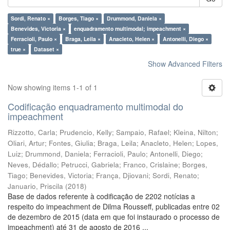
Sordi, Renato ×
Borges, Tiago ×
Drummond, Daniela ×
Benevides, Victoria ×
enquadramento multimodal; impeachment ×
Ferracioli, Paulo ×
Braga, Leila ×
Anacleto, Helen ×
Antonelli, Diego ×
true ×
Dataset ×
Show Advanced Filters
Now showing items 1-1 of 1
Codificação enquadramento multimodal do
impeachment
Rizzotto, Carla
;
Prudencio, Kelly
;
Sampaio, Rafael
;
Kleina, Nilton
;
Oliari, Artur
;
Fontes, Giulia
;
Braga, Leila
;
Anacleto, Helen
;
Lopes,
Luiz
;
Drummond, Daniela
;
Ferracioli, Paulo
;
Antonelli, Diego
;
Neves, Dédallo
;
Petrucci, Gabriela
;
Franco, Crislaine
;
Borges,
Tiago
;
Benevides, Victoria
;
França, Djiovani
;
Sordi, Renato
;
Januario, Priscila
(
2018
)
Base de dados referente à codificação de 2202 notícias a
respeito do impeachment de Dilma Rousseff, publicadas entre 02
de dezembro de 2015 (data em que foi instaurado o processo de
impeachment) até 31 de agosto de 2016 ...