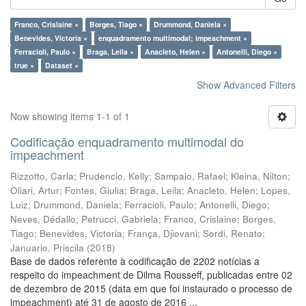
Franco, Crislaine ×
Borges, Tiago ×
Drummond, Daniela ×
Benevides, Victoria ×
enquadramento multimodal; impeachment ×
Ferracioli, Paulo ×
Braga, Leila ×
Anacleto, Helen ×
Antonelli, Diego ×
true ×
Dataset ×
Show Advanced Filters
Now showing items 1-1 of 1
Codificação enquadramento multimodal do
impeachment
Rizzotto, Carla
;
Prudencio, Kelly
;
Sampaio, Rafael
;
Kleina, Nilton
;
Oliari, Artur
;
Fontes, Giulia
;
Braga, Leila
;
Anacleto, Helen
;
Lopes,
Luiz
;
Drummond, Daniela
;
Ferracioli, Paulo
;
Antonelli, Diego
;
Neves, Dédallo
;
Petrucci, Gabriela
;
Franco, Crislaine
;
Borges,
Tiago
;
Benevides, Victoria
;
França, Djiovani
;
Sordi, Renato
;
Januario, Priscila
(
2018
)
Base de dados referente à codificação de 2202 notícias a
respeito do impeachment de Dilma Rousseff, publicadas entre 02
de dezembro de 2015 (data em que foi instaurado o processo de
impeachment) até 31 de agosto de 2016 ...