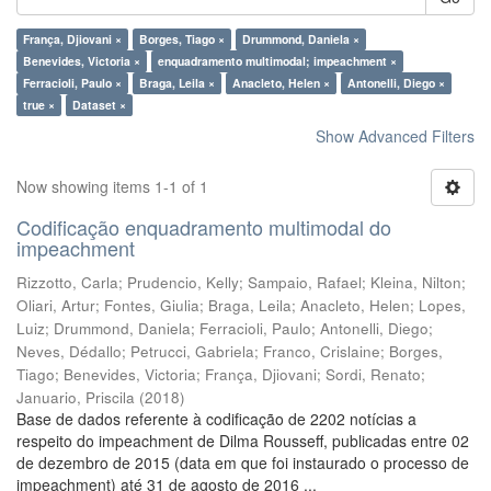
França, Djiovani ×
Borges, Tiago ×
Drummond, Daniela ×
Benevides, Victoria ×
enquadramento multimodal; impeachment ×
Ferracioli, Paulo ×
Braga, Leila ×
Anacleto, Helen ×
Antonelli, Diego ×
true ×
Dataset ×
Show Advanced Filters
Now showing items 1-1 of 1
Codificação enquadramento multimodal do
impeachment
Rizzotto, Carla
;
Prudencio, Kelly
;
Sampaio, Rafael
;
Kleina, Nilton
;
Oliari, Artur
;
Fontes, Giulia
;
Braga, Leila
;
Anacleto, Helen
;
Lopes,
Luiz
;
Drummond, Daniela
;
Ferracioli, Paulo
;
Antonelli, Diego
;
Neves, Dédallo
;
Petrucci, Gabriela
;
Franco, Crislaine
;
Borges,
Tiago
;
Benevides, Victoria
;
França, Djiovani
;
Sordi, Renato
;
Januario, Priscila
(
2018
)
Base de dados referente à codificação de 2202 notícias a
respeito do impeachment de Dilma Rousseff, publicadas entre 02
de dezembro de 2015 (data em que foi instaurado o processo de
impeachment) até 31 de agosto de 2016 ...