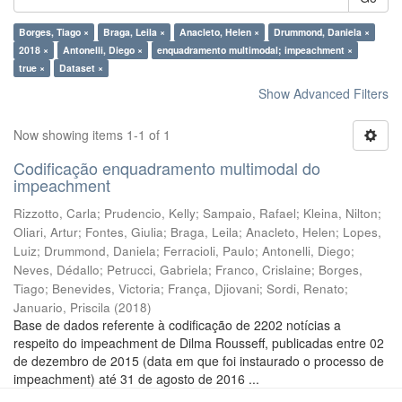
Borges, Tiago ×
Braga, Leila ×
Anacleto, Helen ×
Drummond, Daniela ×
2018 ×
Antonelli, Diego ×
enquadramento multimodal; impeachment ×
true ×
Dataset ×
Show Advanced Filters
Now showing items 1-1 of 1
Codificação enquadramento multimodal do
impeachment
Rizzotto, Carla
;
Prudencio, Kelly
;
Sampaio, Rafael
;
Kleina, Nilton
;
Oliari, Artur
;
Fontes, Giulia
;
Braga, Leila
;
Anacleto, Helen
;
Lopes,
Luiz
;
Drummond, Daniela
;
Ferracioli, Paulo
;
Antonelli, Diego
;
Neves, Dédallo
;
Petrucci, Gabriela
;
Franco, Crislaine
;
Borges,
Tiago
;
Benevides, Victoria
;
França, Djiovani
;
Sordi, Renato
;
Januario, Priscila
(
2018
)
Base de dados referente à codificação de 2202 notícias a
respeito do impeachment de Dilma Rousseff, publicadas entre 02
de dezembro de 2015 (data em que foi instaurado o processo de
impeachment) até 31 de agosto de 2016 ...