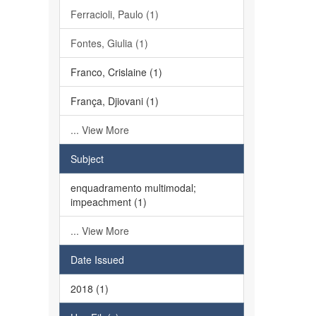
Ferracioli, Paulo (1)
Fontes, Giulia (1)
Franco, Crislaine (1)
França, Djiovani (1)
... View More
Subject
enquadramento multimodal;
impeachment (1)
... View More
Date Issued
2018 (1)