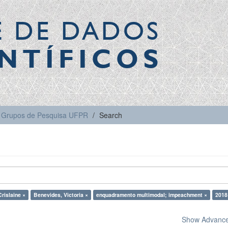
E DE DADOS
NTÍFICOS
Grupos de Pesquisa UFPR
Search
Crislaine ×
Benevides, Victoria ×
enquadramento multimodal; impeachment ×
2018
Show Advanced