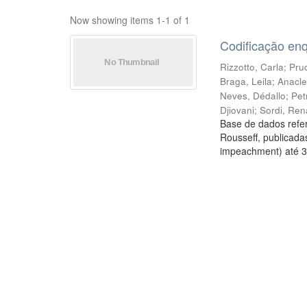
Now showing items 1-1 of 1
Codificação en
Rizzotto, Carla
;
Prud
Braga, Leila
;
Anacle
Neves, Dédallo
;
Pet
Djiovani
;
Sordi, Ren
Base de dados refer
Rousseff, publicada
impeachment) até 3