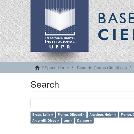
BAS
CIE
DSpace Home
Base de Dados Científicos
Search
Braga, Leila ×
França, Djiovani ×
Anacleto, Helen ×
Franco, 
Antonelli, Diego ×
true ×
Dataset ×