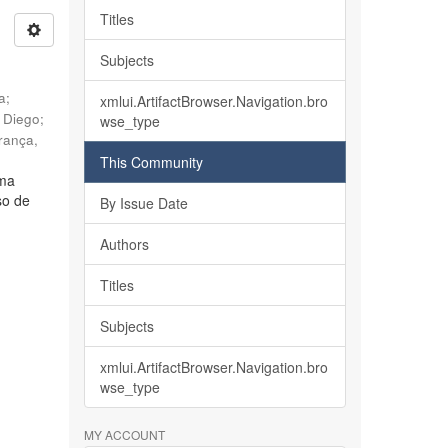
Titles
Subjects
ia
;
xmlui.ArtifactBrowser.Navigation.bro
, Diego
;
wse_type
rança,
This Community
lma
so de
By Issue Date
Authors
Titles
Subjects
xmlui.ArtifactBrowser.Navigation.bro
wse_type
MY ACCOUNT