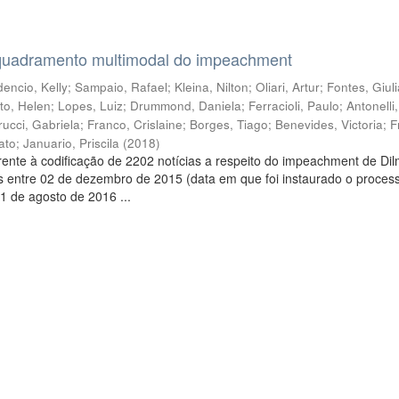
quadramento multimodal do impeachment
encio, Kelly
;
Sampaio, Rafael
;
Kleina, Nilton
;
Oliari, Artur
;
Fontes, Giul
to, Helen
;
Lopes, Luiz
;
Drummond, Daniela
;
Ferracioli, Paulo
;
Antonelli
rucci, Gabriela
;
Franco, Crislaine
;
Borges, Tiago
;
Benevides, Victoria
;
F
ato
;
Januario, Priscila
(
2018
)
ente à codificação de 2202 notícias a respeito do impeachment de Di
s entre 02 de dezembro de 2015 (data em que foi instaurado o proces
1 de agosto de 2016 ...