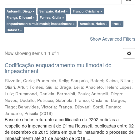
Antonelli, Diego ×
Sampaio, Rafael ×
Franco, Crislaine ×
França, Djiovani ×
Fontes, Giulia ×
enquadramento multimodal; impeachment ×
Anacleto, Helen ×
true ×
Dataset ×
Show Advanced Filters
Now showing items 1-1 of 1
Codificação enquadramento multimodal do
impeachment
Rizzotto, Carla
;
Prudencio, Kelly
;
Sampaio, Rafael
;
Kleina, Nilton
;
Oliari, Artur
;
Fontes, Giulia
;
Braga, Leila
;
Anacleto, Helen
;
Lopes,
Luiz
;
Drummond, Daniela
;
Ferracioli, Paulo
;
Antonelli, Diego
;
Neves, Dédallo
;
Petrucci, Gabriela
;
Franco, Crislaine
;
Borges,
Tiago
;
Benevides, Victoria
;
França, Djiovani
;
Sordi, Renato
;
Januario, Priscila
(
2018
)
Base de dados referente à codificação de 2202 notícias a
respeito do impeachment de Dilma Rousseff, publicadas entre 02
de dezembro de 2015 (data em que foi instaurado o processo de
impeachment) até 31 de agosto de 2016 ...