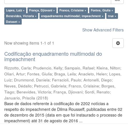
Lopes, Luiz ×
França, Djiovani ×
Franco, Crislaine ×
Fontes, Giulia ×
Benevides, Victoria ×
enquadramento multimodal; impeachment ×
true ×
Dataset ×
Show Advanced Filters
Now showing items 1-1 of 1
Codificação enquadramento multimodal do
impeachment
Rizzotto, Carla
;
Prudencio, Kelly
;
Sampaio, Rafael
;
Kleina, Nilton
;
Oliari, Artur
;
Fontes, Giulia
;
Braga, Leila
;
Anacleto, Helen
;
Lopes,
Luiz
;
Drummond, Daniela
;
Ferracioli, Paulo
;
Antonelli, Diego
;
Neves, Dédallo
;
Petrucci, Gabriela
;
Franco, Crislaine
;
Borges,
Tiago
;
Benevides, Victoria
;
França, Djiovani
;
Sordi, Renato
;
Januario, Priscila
(
2018
)
Base de dados referente à codificação de 2202 notícias a
respeito do impeachment de Dilma Rousseff, publicadas entre 02
de dezembro de 2015 (data em que foi instaurado o processo de
impeachment) até 31 de agosto de 2016 ...