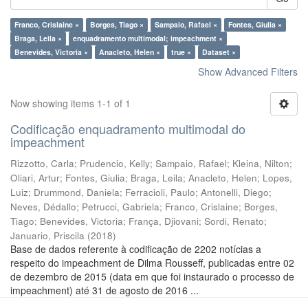
Franco, Crislaine ×
Borges, Tiago ×
Sampaio, Rafael ×
Fontes, Giulia ×
Braga, Leila ×
enquadramento multimodal; impeachment ×
Benevides, Victoria ×
Anacleto, Helen ×
true ×
Dataset ×
Show Advanced Filters
Now showing items 1-1 of 1
Codificação enquadramento multimodal do
impeachment
Rizzotto, Carla
;
Prudencio, Kelly
;
Sampaio, Rafael
;
Kleina, Nilton
;
Oliari, Artur
;
Fontes, Giulia
;
Braga, Leila
;
Anacleto, Helen
;
Lopes,
Luiz
;
Drummond, Daniela
;
Ferracioli, Paulo
;
Antonelli, Diego
;
Neves, Dédallo
;
Petrucci, Gabriela
;
Franco, Crislaine
;
Borges,
Tiago
;
Benevides, Victoria
;
França, Djiovani
;
Sordi, Renato
;
Januario, Priscila
(
2018
)
Base de dados referente à codificação de 2202 notícias a
respeito do impeachment de Dilma Rousseff, publicadas entre 02
de dezembro de 2015 (data em que foi instaurado o processo de
impeachment) até 31 de agosto de 2016 ...