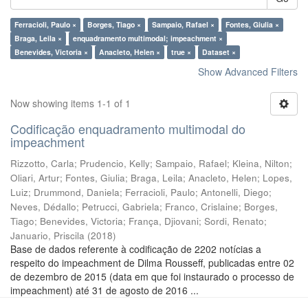
Ferracioli, Paulo ×
Borges, Tiago ×
Sampaio, Rafael ×
Fontes, Giulia ×
Braga, Leila ×
enquadramento multimodal; impeachment ×
Benevides, Victoria ×
Anacleto, Helen ×
true ×
Dataset ×
Show Advanced Filters
Now showing items 1-1 of 1
Codificação enquadramento multimodal do
impeachment
Rizzotto, Carla
;
Prudencio, Kelly
;
Sampaio, Rafael
;
Kleina, Nilton
;
Oliari, Artur
;
Fontes, Giulia
;
Braga, Leila
;
Anacleto, Helen
;
Lopes,
Luiz
;
Drummond, Daniela
;
Ferracioli, Paulo
;
Antonelli, Diego
;
Neves, Dédallo
;
Petrucci, Gabriela
;
Franco, Crislaine
;
Borges,
Tiago
;
Benevides, Victoria
;
França, Djiovani
;
Sordi, Renato
;
Januario, Priscila
(
2018
)
Base de dados referente à codificação de 2202 notícias a
respeito do impeachment de Dilma Rousseff, publicadas entre 02
de dezembro de 2015 (data em que foi instaurado o processo de
impeachment) até 31 de agosto de 2016 ...