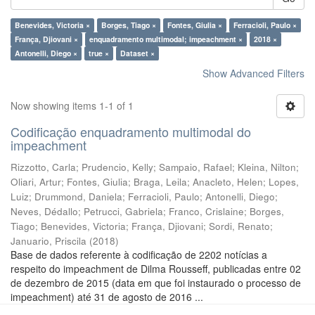
Benevides, Victoria ×
Borges, Tiago ×
Fontes, Giulia ×
Ferracioli, Paulo ×
França, Djiovani ×
enquadramento multimodal; impeachment ×
2018 ×
Antonelli, Diego ×
true ×
Dataset ×
Show Advanced Filters
Now showing items 1-1 of 1
Codificação enquadramento multimodal do
impeachment
Rizzotto, Carla
;
Prudencio, Kelly
;
Sampaio, Rafael
;
Kleina, Nilton
;
Oliari, Artur
;
Fontes, Giulia
;
Braga, Leila
;
Anacleto, Helen
;
Lopes,
Luiz
;
Drummond, Daniela
;
Ferracioli, Paulo
;
Antonelli, Diego
;
Neves, Dédallo
;
Petrucci, Gabriela
;
Franco, Crislaine
;
Borges,
Tiago
;
Benevides, Victoria
;
França, Djiovani
;
Sordi, Renato
;
Januario, Priscila
(
2018
)
Base de dados referente à codificação de 2202 notícias a
respeito do impeachment de Dilma Rousseff, publicadas entre 02
de dezembro de 2015 (data em que foi instaurado o processo de
impeachment) até 31 de agosto de 2016 ...