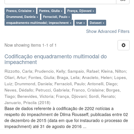
Franco, Crislaine ×
Fontes, Giulia ×
França, Djiovani ×
Drummond, Daniela ×
Ferracioli, Paulo ×
enquadramento multimodal; impeachment ×
true ×
Dataset ×
Show Advanced Filters
Now showing items 1-1 of 1
Codificação enquadramento multimodal do
impeachment
Rizzotto, Carla
;
Prudencio, Kelly
;
Sampaio, Rafael
;
Kleina, Nilton
;
Oliari, Artur
;
Fontes, Giulia
;
Braga, Leila
;
Anacleto, Helen
;
Lopes,
Luiz
;
Drummond, Daniela
;
Ferracioli, Paulo
;
Antonelli, Diego
;
Neves, Dédallo
;
Petrucci, Gabriela
;
Franco, Crislaine
;
Borges,
Tiago
;
Benevides, Victoria
;
França, Djiovani
;
Sordi, Renato
;
Januario, Priscila
(
2018
)
Base de dados referente à codificação de 2202 notícias a
respeito do impeachment de Dilma Rousseff, publicadas entre 02
de dezembro de 2015 (data em que foi instaurado o processo de
impeachment) até 31 de agosto de 2016 ...