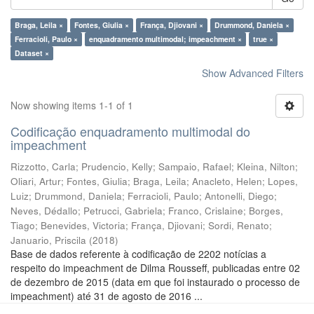
Braga, Leila ×
Fontes, Giulia ×
França, Djiovani ×
Drummond, Daniela ×
Ferracioli, Paulo ×
enquadramento multimodal; impeachment ×
true ×
Dataset ×
Show Advanced Filters
Now showing items 1-1 of 1
Codificação enquadramento multimodal do
impeachment
Rizzotto, Carla
;
Prudencio, Kelly
;
Sampaio, Rafael
;
Kleina, Nilton
;
Oliari, Artur
;
Fontes, Giulia
;
Braga, Leila
;
Anacleto, Helen
;
Lopes,
Luiz
;
Drummond, Daniela
;
Ferracioli, Paulo
;
Antonelli, Diego
;
Neves, Dédallo
;
Petrucci, Gabriela
;
Franco, Crislaine
;
Borges,
Tiago
;
Benevides, Victoria
;
França, Djiovani
;
Sordi, Renato
;
Januario, Priscila
(
2018
)
Base de dados referente à codificação de 2202 notícias a
respeito do impeachment de Dilma Rousseff, publicadas entre 02
de dezembro de 2015 (data em que foi instaurado o processo de
impeachment) até 31 de agosto de 2016 ...