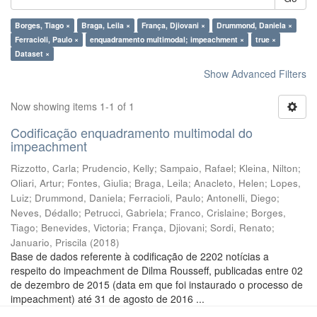
Borges, Tiago ×
Braga, Leila ×
França, Djiovani ×
Drummond, Daniela ×
Ferracioli, Paulo ×
enquadramento multimodal; impeachment ×
true ×
Dataset ×
Show Advanced Filters
Now showing items 1-1 of 1
Codificação enquadramento multimodal do
impeachment
Rizzotto, Carla
;
Prudencio, Kelly
;
Sampaio, Rafael
;
Kleina, Nilton
;
Oliari, Artur
;
Fontes, Giulia
;
Braga, Leila
;
Anacleto, Helen
;
Lopes,
Luiz
;
Drummond, Daniela
;
Ferracioli, Paulo
;
Antonelli, Diego
;
Neves, Dédallo
;
Petrucci, Gabriela
;
Franco, Crislaine
;
Borges,
Tiago
;
Benevides, Victoria
;
França, Djiovani
;
Sordi, Renato
;
Januario, Priscila
(
2018
)
Base de dados referente à codificação de 2202 notícias a
respeito do impeachment de Dilma Rousseff, publicadas entre 02
de dezembro de 2015 (data em que foi instaurado o processo de
impeachment) até 31 de agosto de 2016 ...