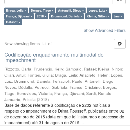
Braga, Leila ×
Borges, Tiago ×
Antonelli, Diego ×
Lopes, Luiz ×
França, Djiovani ×
2018 ×
Drummond, Daniela ×
Kleina, Nilton ×
true ×
Dataset ×
Show Advanced Filters
Now showing items 1-1 of 1
Codificação enquadramento multimodal do
impeachment
Rizzotto, Carla
;
Prudencio, Kelly
;
Sampaio, Rafael
;
Kleina, Nilton
;
Oliari, Artur
;
Fontes, Giulia
;
Braga, Leila
;
Anacleto, Helen
;
Lopes,
Luiz
;
Drummond, Daniela
;
Ferracioli, Paulo
;
Antonelli, Diego
;
Neves, Dédallo
;
Petrucci, Gabriela
;
Franco, Crislaine
;
Borges,
Tiago
;
Benevides, Victoria
;
França, Djiovani
;
Sordi, Renato
;
Januario, Priscila
(
2018
)
Base de dados referente à codificação de 2202 notícias a
respeito do impeachment de Dilma Rousseff, publicadas entre 02
de dezembro de 2015 (data em que foi instaurado o processo de
impeachment) até 31 de agosto de 2016 ...