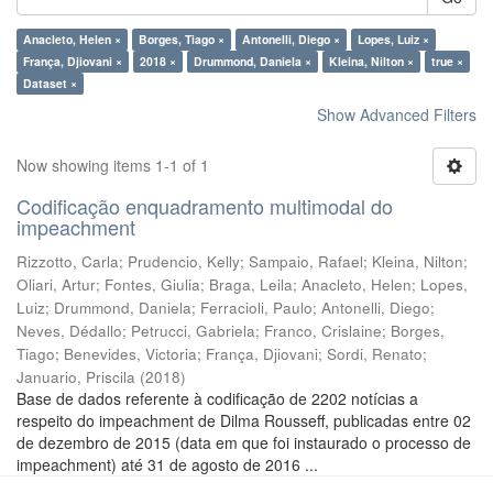
Anacleto, Helen ×
Borges, Tiago ×
Antonelli, Diego ×
Lopes, Luiz ×
França, Djiovani ×
2018 ×
Drummond, Daniela ×
Kleina, Nilton ×
true ×
Dataset ×
Show Advanced Filters
Now showing items 1-1 of 1
Codificação enquadramento multimodal do
impeachment
Rizzotto, Carla
;
Prudencio, Kelly
;
Sampaio, Rafael
;
Kleina, Nilton
;
Oliari, Artur
;
Fontes, Giulia
;
Braga, Leila
;
Anacleto, Helen
;
Lopes,
Luiz
;
Drummond, Daniela
;
Ferracioli, Paulo
;
Antonelli, Diego
;
Neves, Dédallo
;
Petrucci, Gabriela
;
Franco, Crislaine
;
Borges,
Tiago
;
Benevides, Victoria
;
França, Djiovani
;
Sordi, Renato
;
Januario, Priscila
(
2018
)
Base de dados referente à codificação de 2202 notícias a
respeito do impeachment de Dilma Rousseff, publicadas entre 02
de dezembro de 2015 (data em que foi instaurado o processo de
impeachment) até 31 de agosto de 2016 ...