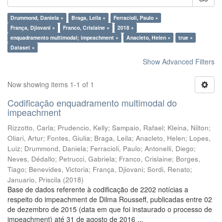
Drummond, Daniela ×
Braga, Leila ×
Ferracioli, Paulo ×
França, Djiovani ×
Franco, Crislaine ×
2018 ×
enquadramento multimodal; impeachment ×
Anacleto, Helen ×
true ×
Dataset ×
Show Advanced Filters
Now showing items 1-1 of 1
Codificação enquadramento multimodal do
impeachment
Rizzotto, Carla
;
Prudencio, Kelly
;
Sampaio, Rafael
;
Kleina, Nilton
;
Oliari, Artur
;
Fontes, Giulia
;
Braga, Leila
;
Anacleto, Helen
;
Lopes,
Luiz
;
Drummond, Daniela
;
Ferracioli, Paulo
;
Antonelli, Diego
;
Neves, Dédallo
;
Petrucci, Gabriela
;
Franco, Crislaine
;
Borges,
Tiago
;
Benevides, Victoria
;
França, Djiovani
;
Sordi, Renato
;
Januario, Priscila
(
2018
)
Base de dados referente à codificação de 2202 notícias a
respeito do impeachment de Dilma Rousseff, publicadas entre 02
de dezembro de 2015 (data em que foi instaurado o processo de
impeachment) até 31 de agosto de 2016 ...