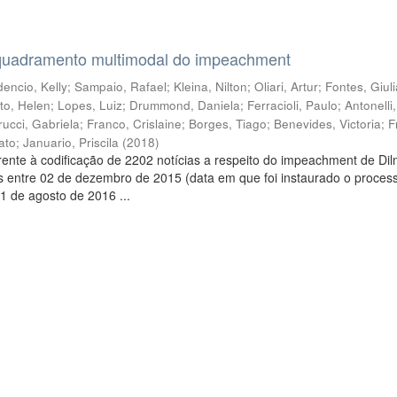
quadramento multimodal do impeachment
encio, Kelly
;
Sampaio, Rafael
;
Kleina, Nilton
;
Oliari, Artur
;
Fontes, Giul
to, Helen
;
Lopes, Luiz
;
Drummond, Daniela
;
Ferracioli, Paulo
;
Antonelli
rucci, Gabriela
;
Franco, Crislaine
;
Borges, Tiago
;
Benevides, Victoria
;
F
ato
;
Januario, Priscila
(
2018
)
ente à codificação de 2202 notícias a respeito do impeachment de Di
s entre 02 de dezembro de 2015 (data em que foi instaurado o proces
1 de agosto de 2016 ...