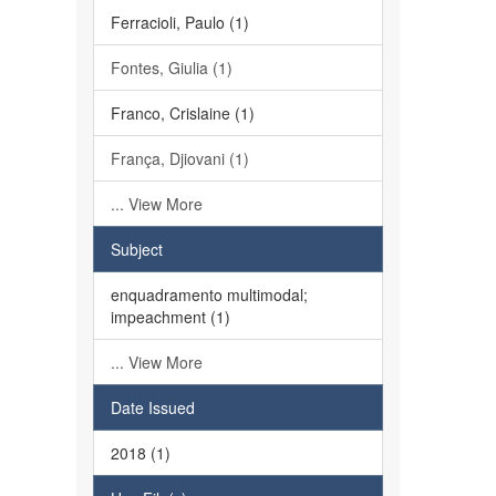
Ferracioli, Paulo (1)
Fontes, Giulia (1)
Franco, Crislaine (1)
França, Djiovani (1)
... View More
Subject
enquadramento multimodal;
impeachment (1)
... View More
Date Issued
2018 (1)