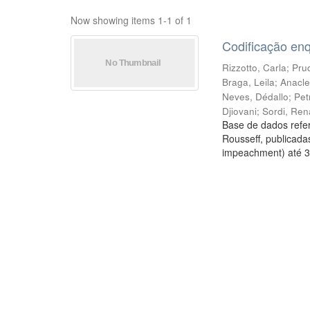
Now showing items 1-1 of 1
Codificação en
Rizzotto, Carla
;
Prud
Braga, Leila
;
Anacle
Neves, Dédallo
;
Pet
Djiovani
;
Sordi, Ren
Base de dados refer
Rousseff, publicada
impeachment) até 3