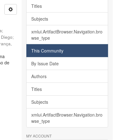
Titles
Subjects
ia
;
xmlui.ArtifactBrowser.Navigation.bro
, Diego
;
wse_type
rança,
This Community
lma
so de
By Issue Date
Authors
Titles
Subjects
xmlui.ArtifactBrowser.Navigation.bro
wse_type
MY ACCOUNT