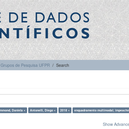
E DE DADOS
NTÍFICOS
Grupos de Pesquisa UFPR
Search
mmond, Daniela ×
Antonelli, Diego ×
2018 ×
enquadramento multimodal; impeach
Show Advanced