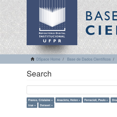
BAS
CIE
DSpace Home
Base de Dados Científicos
Search
Franco, Crislaine ×
Anacleto, Helen ×
Ferracioli, Paulo ×
Dru
true ×
Dataset ×