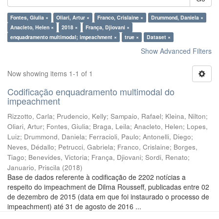
Fontes, Giulia ×
Oliari, Artur ×
Franco, Crislaine ×
Drummond, Daniela ×
Anacleto, Helen ×
2018 ×
França, Djiovani ×
enquadramento multimodal; impeachment ×
true ×
Dataset ×
Show Advanced Filters
Now showing items 1-1 of 1
Codificação enquadramento multimodal do
impeachment
Rizzotto, Carla
;
Prudencio, Kelly
;
Sampaio, Rafael
;
Kleina, Nilton
;
Oliari, Artur
;
Fontes, Giulia
;
Braga, Leila
;
Anacleto, Helen
;
Lopes,
Luiz
;
Drummond, Daniela
;
Ferracioli, Paulo
;
Antonelli, Diego
;
Neves, Dédallo
;
Petrucci, Gabriela
;
Franco, Crislaine
;
Borges,
Tiago
;
Benevides, Victoria
;
França, Djiovani
;
Sordi, Renato
;
Januario, Priscila
(
2018
)
Base de dados referente à codificação de 2202 notícias a
respeito do impeachment de Dilma Rousseff, publicadas entre 02
de dezembro de 2015 (data em que foi instaurado o processo de
impeachment) até 31 de agosto de 2016 ...