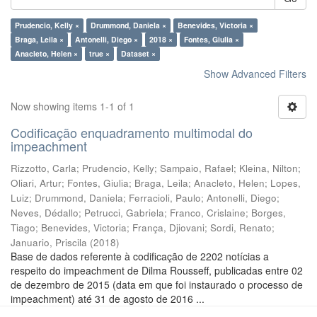
Prudencio, Kelly ×
Drummond, Daniela ×
Benevides, Victoria ×
Braga, Leila ×
Antonelli, Diego ×
2018 ×
Fontes, Giulia ×
Anacleto, Helen ×
true ×
Dataset ×
Show Advanced Filters
Now showing items 1-1 of 1
Codificação enquadramento multimodal do
impeachment
Rizzotto, Carla
;
Prudencio, Kelly
;
Sampaio, Rafael
;
Kleina, Nilton
;
Oliari, Artur
;
Fontes, Giulia
;
Braga, Leila
;
Anacleto, Helen
;
Lopes,
Luiz
;
Drummond, Daniela
;
Ferracioli, Paulo
;
Antonelli, Diego
;
Neves, Dédallo
;
Petrucci, Gabriela
;
Franco, Crislaine
;
Borges,
Tiago
;
Benevides, Victoria
;
França, Djiovani
;
Sordi, Renato
;
Januario, Priscila
(
2018
)
Base de dados referente à codificação de 2202 notícias a
respeito do impeachment de Dilma Rousseff, publicadas entre 02
de dezembro de 2015 (data em que foi instaurado o processo de
impeachment) até 31 de agosto de 2016 ...