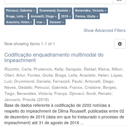
Petrucci, Gabriela ×
Drummond, Daniela ×
Benevides, Victoria ×
Braga, Leila ×
Antonelli, Diego ×
2018 ×
Fontes, Giulia ×
Anacleto, Helen ×
true ×
Dataset ×
Show Advanced Filters
Now showing items 1-1 of 1
Codificação enquadramento multimodal do
impeachment
Rizzotto, Carla
;
Prudencio, Kelly
;
Sampaio, Rafael
;
Kleina, Nilton
;
Oliari, Artur
;
Fontes, Giulia
;
Braga, Leila
;
Anacleto, Helen
;
Lopes,
Luiz
;
Drummond, Daniela
;
Ferracioli, Paulo
;
Antonelli, Diego
;
Neves, Dédallo
;
Petrucci, Gabriela
;
Franco, Crislaine
;
Borges,
Tiago
;
Benevides, Victoria
;
França, Djiovani
;
Sordi, Renato
;
Januario, Priscila
(
2018
)
Base de dados referente à codificação de 2202 notícias a
respeito do impeachment de Dilma Rousseff, publicadas entre 02
de dezembro de 2015 (data em que foi instaurado o processo de
impeachment) até 31 de agosto de 2016 ...