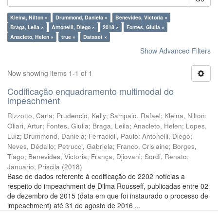
Kleina, Nilton ×
Drummond, Daniela ×
Benevides, Victoria ×
Braga, Leila ×
Antonelli, Diego ×
2018 ×
Fontes, Giulia ×
Anacleto, Helen ×
true ×
Dataset ×
Show Advanced Filters
Now showing items 1-1 of 1
Codificação enquadramento multimodal do
impeachment
Rizzotto, Carla
;
Prudencio, Kelly
;
Sampaio, Rafael
;
Kleina, Nilton
;
Oliari, Artur
;
Fontes, Giulia
;
Braga, Leila
;
Anacleto, Helen
;
Lopes,
Luiz
;
Drummond, Daniela
;
Ferracioli, Paulo
;
Antonelli, Diego
;
Neves, Dédallo
;
Petrucci, Gabriela
;
Franco, Crislaine
;
Borges,
Tiago
;
Benevides, Victoria
;
França, Djiovani
;
Sordi, Renato
;
Januario, Priscila
(
2018
)
Base de dados referente à codificação de 2202 notícias a
respeito do impeachment de Dilma Rousseff, publicadas entre 02
de dezembro de 2015 (data em que foi instaurado o processo de
impeachment) até 31 de agosto de 2016 ...