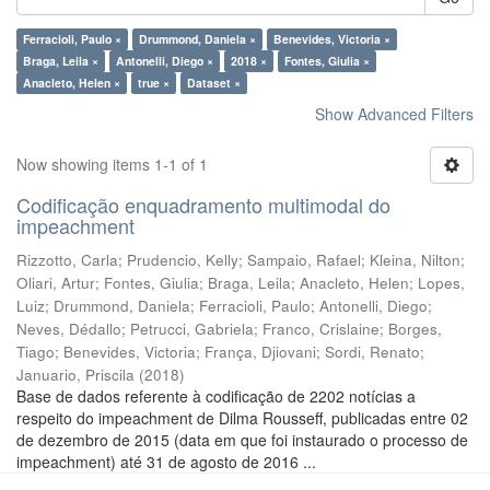
Ferracioli, Paulo ×
Drummond, Daniela ×
Benevides, Victoria ×
Braga, Leila ×
Antonelli, Diego ×
2018 ×
Fontes, Giulia ×
Anacleto, Helen ×
true ×
Dataset ×
Show Advanced Filters
Now showing items 1-1 of 1
Codificação enquadramento multimodal do
impeachment
Rizzotto, Carla
;
Prudencio, Kelly
;
Sampaio, Rafael
;
Kleina, Nilton
;
Oliari, Artur
;
Fontes, Giulia
;
Braga, Leila
;
Anacleto, Helen
;
Lopes,
Luiz
;
Drummond, Daniela
;
Ferracioli, Paulo
;
Antonelli, Diego
;
Neves, Dédallo
;
Petrucci, Gabriela
;
Franco, Crislaine
;
Borges,
Tiago
;
Benevides, Victoria
;
França, Djiovani
;
Sordi, Renato
;
Januario, Priscila
(
2018
)
Base de dados referente à codificação de 2202 notícias a
respeito do impeachment de Dilma Rousseff, publicadas entre 02
de dezembro de 2015 (data em que foi instaurado o processo de
impeachment) até 31 de agosto de 2016 ...