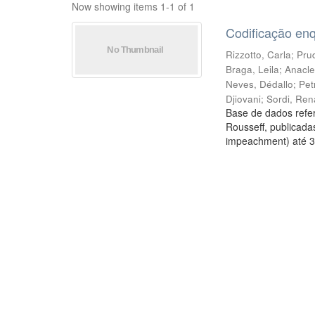
Now showing items 1-1 of 1
Codificação en
Rizzotto, Carla
;
Prud
Braga, Leila
;
Anacle
Neves, Dédallo
;
Pet
Djiovani
;
Sordi, Ren
Base de dados refer
Rousseff, publicada
impeachment) até 3