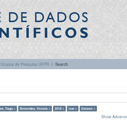
E DE DADOS
NTÍFICOS
Grupos de Pesquisa UFPR
Search
es, Tiago ×
Benevides, Victoria ×
2018 ×
true ×
Dataset ×
Show Advanced