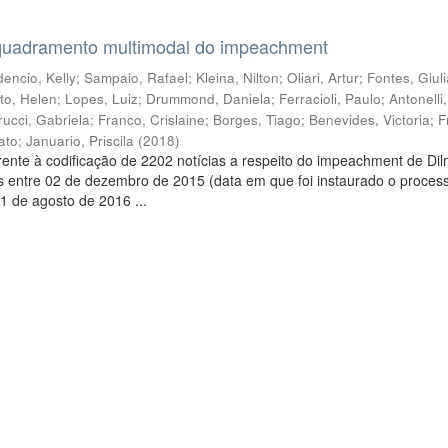
quadramento multimodal do impeachment
encio, Kelly
;
Sampaio, Rafael
;
Kleina, Nilton
;
Oliari, Artur
;
Fontes, Giul
to, Helen
;
Lopes, Luiz
;
Drummond, Daniela
;
Ferracioli, Paulo
;
Antonelli
rucci, Gabriela
;
Franco, Crislaine
;
Borges, Tiago
;
Benevides, Victoria
;
F
ato
;
Januario, Priscila
(
2018
)
ente à codificação de 2202 notícias a respeito do impeachment de Di
s entre 02 de dezembro de 2015 (data em que foi instaurado o proces
1 de agosto de 2016 ...