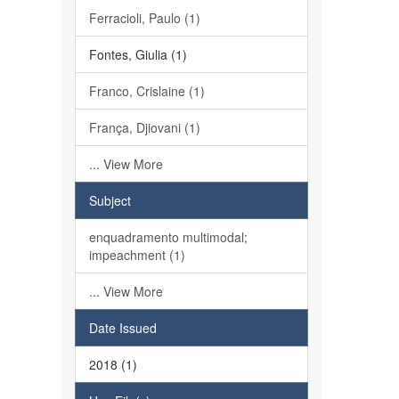
Ferracioli, Paulo (1)
Fontes, Giulia (1)
Franco, Crislaine (1)
França, Djiovani (1)
... View More
Subject
enquadramento multimodal;
impeachment (1)
... View More
Date Issued
2018 (1)