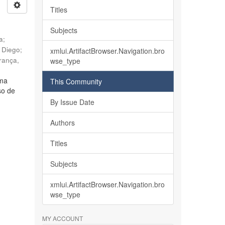
Titles
Subjects
ia
;
, Diego
;
xmlui.ArtifactBrowser.Navigation.bro
rança,
wse_type
lma
This Community
so de
By Issue Date
Authors
Titles
Subjects
xmlui.ArtifactBrowser.Navigation.bro
wse_type
MY ACCOUNT