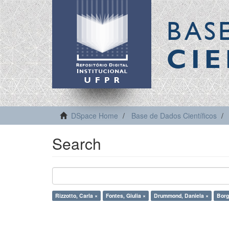
BAS
CIE
DSpace Home
Base de Dados Científicos
Search
Rizzotto, Carla ×
Fontes, Giulia ×
Drummond, Daniela ×
Borg