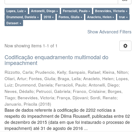
Lopes, Luiz ×
Antonelli, Diego ×
Ferracioli, Paulo ×
Benevides, Victoria ×
Drummond, Daniela ×
2018 ×
Fontes, Giulia ×
Anacleto, Helen ×
true ×
Dataset ×
Show Advanced Filters
Now showing items 1-1 of 1
Codificação enquadramento multimodal do
impeachment
Rizzotto, Carla
;
Prudencio, Kelly
;
Sampaio, Rafael
;
Kleina, Nilton
;
Oliari, Artur
;
Fontes, Giulia
;
Braga, Leila
;
Anacleto, Helen
;
Lopes,
Luiz
;
Drummond, Daniela
;
Ferracioli, Paulo
;
Antonelli, Diego
;
Neves, Dédallo
;
Petrucci, Gabriela
;
Franco, Crislaine
;
Borges,
Tiago
;
Benevides, Victoria
;
França, Djiovani
;
Sordi, Renato
;
Januario, Priscila
(
2018
)
Base de dados referente à codificação de 2202 notícias a
respeito do impeachment de Dilma Rousseff, publicadas entre 02
de dezembro de 2015 (data em que foi instaurado o processo de
impeachment) até 31 de agosto de 2016 ...