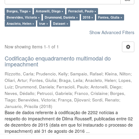
Borges, Tiago ×
Antonelli, Diego ×
Ferracioli, Paulo ×
Benevides, Victoria ×
Drummond, Daniela ×
2018 ×
Fontes, Giulia ×
Anacleto, Helen ×
true ×
Dataset ×
Show Advanced Filters
Now showing items 1-1 of 1
Codificação enquadramento multimodal do
impeachment
Rizzotto, Carla
;
Prudencio, Kelly
;
Sampaio, Rafael
;
Kleina, Nilton
;
Oliari, Artur
;
Fontes, Giulia
;
Braga, Leila
;
Anacleto, Helen
;
Lopes,
Luiz
;
Drummond, Daniela
;
Ferracioli, Paulo
;
Antonelli, Diego
;
Neves, Dédallo
;
Petrucci, Gabriela
;
Franco, Crislaine
;
Borges,
Tiago
;
Benevides, Victoria
;
França, Djiovani
;
Sordi, Renato
;
Januario, Priscila
(
2018
)
Base de dados referente à codificação de 2202 notícias a
respeito do impeachment de Dilma Rousseff, publicadas entre 02
de dezembro de 2015 (data em que foi instaurado o processo de
impeachment) até 31 de agosto de 2016 ...