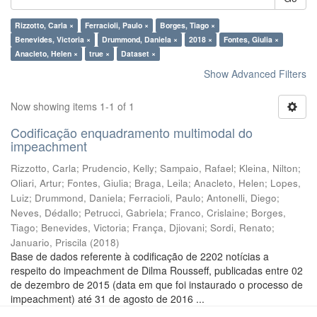
Rizzotto, Carla ×
Ferracioli, Paulo ×
Borges, Tiago ×
Benevides, Victoria ×
Drummond, Daniela ×
2018 ×
Fontes, Giulia ×
Anacleto, Helen ×
true ×
Dataset ×
Show Advanced Filters
Now showing items 1-1 of 1
Codificação enquadramento multimodal do
impeachment
Rizzotto, Carla
;
Prudencio, Kelly
;
Sampaio, Rafael
;
Kleina, Nilton
;
Oliari, Artur
;
Fontes, Giulia
;
Braga, Leila
;
Anacleto, Helen
;
Lopes,
Luiz
;
Drummond, Daniela
;
Ferracioli, Paulo
;
Antonelli, Diego
;
Neves, Dédallo
;
Petrucci, Gabriela
;
Franco, Crislaine
;
Borges,
Tiago
;
Benevides, Victoria
;
França, Djiovani
;
Sordi, Renato
;
Januario, Priscila
(
2018
)
Base de dados referente à codificação de 2202 notícias a
respeito do impeachment de Dilma Rousseff, publicadas entre 02
de dezembro de 2015 (data em que foi instaurado o processo de
impeachment) até 31 de agosto de 2016 ...