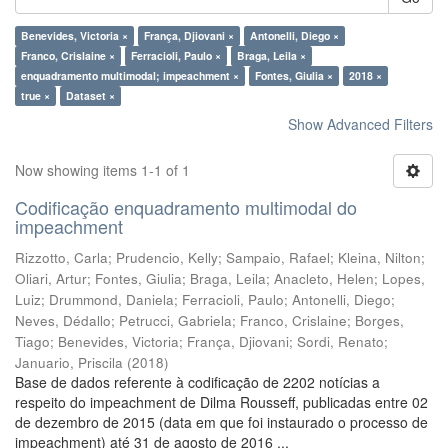
Benevides, Victoria ×
França, Djiovani ×
Antonelli, Diego ×
Franco, Crislaine ×
Ferracioli, Paulo ×
Braga, Leila ×
enquadramento multimodal; impeachment ×
Fontes, Giulia ×
2018 ×
true ×
Dataset ×
Show Advanced Filters
Now showing items 1-1 of 1
Codificação enquadramento multimodal do
impeachment
Rizzotto, Carla
;
Prudencio, Kelly
;
Sampaio, Rafael
;
Kleina, Nilton
;
Oliari, Artur
;
Fontes, Giulia
;
Braga, Leila
;
Anacleto, Helen
;
Lopes,
Luiz
;
Drummond, Daniela
;
Ferracioli, Paulo
;
Antonelli, Diego
;
Neves, Dédallo
;
Petrucci, Gabriela
;
Franco, Crislaine
;
Borges,
Tiago
;
Benevides, Victoria
;
França, Djiovani
;
Sordi, Renato
;
Januario, Priscila
(
2018
)
Base de dados referente à codificação de 2202 notícias a
respeito do impeachment de Dilma Rousseff, publicadas entre 02
de dezembro de 2015 (data em que foi instaurado o processo de
impeachment) até 31 de agosto de 2016 ...