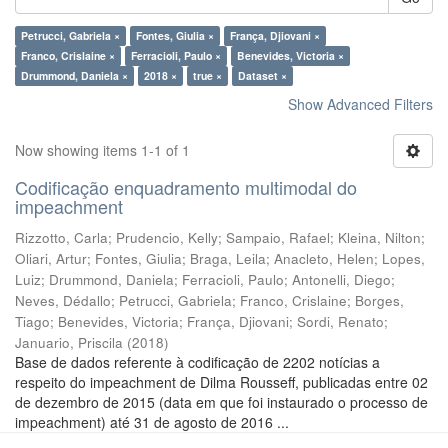
Petrucci, Gabriela ×
Fontes, Giulia ×
França, Djiovani ×
Franco, Crislaine ×
Ferracioli, Paulo ×
Benevides, Victoria ×
Drummond, Daniela ×
2018 ×
true ×
Dataset ×
Show Advanced Filters
Now showing items 1-1 of 1
Codificação enquadramento multimodal do
impeachment
Rizzotto, Carla
;
Prudencio, Kelly
;
Sampaio, Rafael
;
Kleina, Nilton
;
Oliari, Artur
;
Fontes, Giulia
;
Braga, Leila
;
Anacleto, Helen
;
Lopes,
Luiz
;
Drummond, Daniela
;
Ferracioli, Paulo
;
Antonelli, Diego
;
Neves, Dédallo
;
Petrucci, Gabriela
;
Franco, Crislaine
;
Borges,
Tiago
;
Benevides, Victoria
;
França, Djiovani
;
Sordi, Renato
;
Januario, Priscila
(
2018
)
Base de dados referente à codificação de 2202 notícias a
respeito do impeachment de Dilma Rousseff, publicadas entre 02
de dezembro de 2015 (data em que foi instaurado o processo de
impeachment) até 31 de agosto de 2016 ...