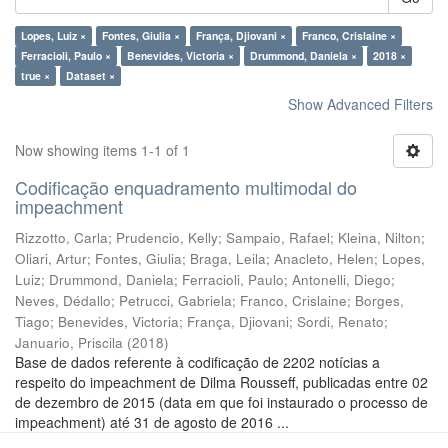
Lopes, Luiz ×
Fontes, Giulia ×
França, Djiovani ×
Franco, Crislaine ×
Ferracioli, Paulo ×
Benevides, Victoria ×
Drummond, Daniela ×
2018 ×
true ×
Dataset ×
Show Advanced Filters
Now showing items 1-1 of 1
Codificação enquadramento multimodal do
impeachment
Rizzotto, Carla
;
Prudencio, Kelly
;
Sampaio, Rafael
;
Kleina, Nilton
;
Oliari, Artur
;
Fontes, Giulia
;
Braga, Leila
;
Anacleto, Helen
;
Lopes,
Luiz
;
Drummond, Daniela
;
Ferracioli, Paulo
;
Antonelli, Diego
;
Neves, Dédallo
;
Petrucci, Gabriela
;
Franco, Crislaine
;
Borges,
Tiago
;
Benevides, Victoria
;
França, Djiovani
;
Sordi, Renato
;
Januario, Priscila
(
2018
)
Base de dados referente à codificação de 2202 notícias a
respeito do impeachment de Dilma Rousseff, publicadas entre 02
de dezembro de 2015 (data em que foi instaurado o processo de
impeachment) até 31 de agosto de 2016 ...