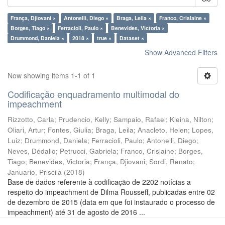
França, Djiovani ×
Antonelli, Diego ×
Braga, Leila ×
Franco, Crislaine ×
Borges, Tiago ×
Ferracioli, Paulo ×
Benevides, Victoria ×
Drummond, Daniela ×
2018 ×
true ×
Dataset ×
Show Advanced Filters
Now showing items 1-1 of 1
Codificação enquadramento multimodal do
impeachment
Rizzotto, Carla
;
Prudencio, Kelly
;
Sampaio, Rafael
;
Kleina, Nilton
;
Oliari, Artur
;
Fontes, Giulia
;
Braga, Leila
;
Anacleto, Helen
;
Lopes,
Luiz
;
Drummond, Daniela
;
Ferracioli, Paulo
;
Antonelli, Diego
;
Neves, Dédallo
;
Petrucci, Gabriela
;
Franco, Crislaine
;
Borges,
Tiago
;
Benevides, Victoria
;
França, Djiovani
;
Sordi, Renato
;
Januario, Priscila
(
2018
)
Base de dados referente à codificação de 2202 notícias a
respeito do impeachment de Dilma Rousseff, publicadas entre 02
de dezembro de 2015 (data em que foi instaurado o processo de
impeachment) até 31 de agosto de 2016 ...