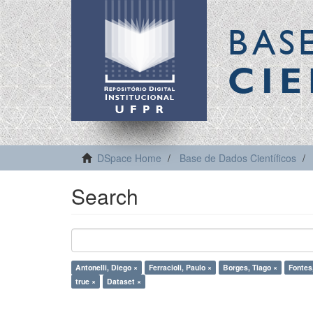
BAS
CIE
DSpace Home
Base de Dados Científicos
Search
Antonelli, Diego ×
Ferracioli, Paulo ×
Borges, Tiago ×
Fontes,
true ×
Dataset ×