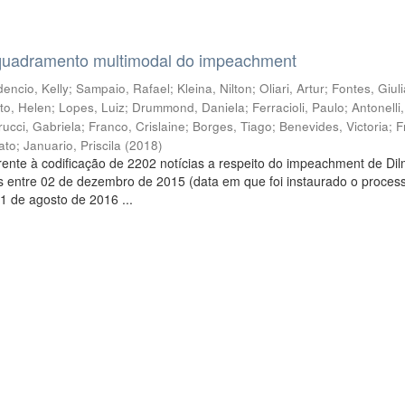
quadramento multimodal do impeachment
encio, Kelly
;
Sampaio, Rafael
;
Kleina, Nilton
;
Oliari, Artur
;
Fontes, Giul
to, Helen
;
Lopes, Luiz
;
Drummond, Daniela
;
Ferracioli, Paulo
;
Antonelli
rucci, Gabriela
;
Franco, Crislaine
;
Borges, Tiago
;
Benevides, Victoria
;
F
ato
;
Januario, Priscila
(
2018
)
ente à codificação de 2202 notícias a respeito do impeachment de Di
s entre 02 de dezembro de 2015 (data em que foi instaurado o proces
1 de agosto de 2016 ...