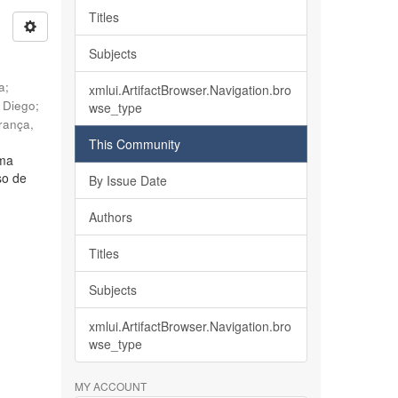
Titles
Subjects
ia
;
xmlui.ArtifactBrowser.Navigation.bro
, Diego
;
wse_type
rança,
This Community
lma
so de
By Issue Date
Authors
Titles
Subjects
xmlui.ArtifactBrowser.Navigation.bro
wse_type
MY ACCOUNT