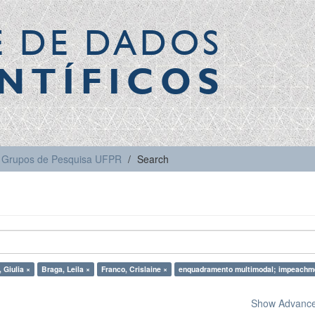
E DE DADOS
NTÍFICOS
Grupos de Pesquisa UFPR
Search
 Giulia ×
Braga, Leila ×
Franco, Crislaine ×
enquadramento multimodal; impeachm
Show Advanced