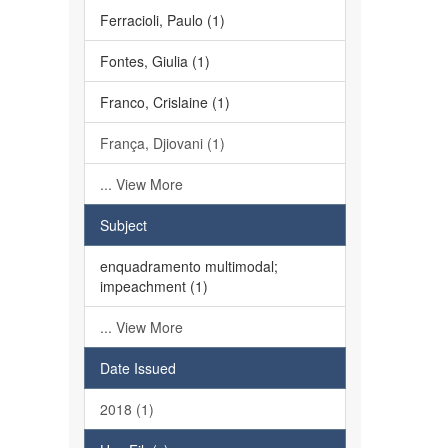
Ferracioli, Paulo (1)
Fontes, Giulia (1)
Franco, Crislaine (1)
França, Djiovani (1)
... View More
Subject
enquadramento multimodal;
impeachment (1)
... View More
Date Issued
2018 (1)