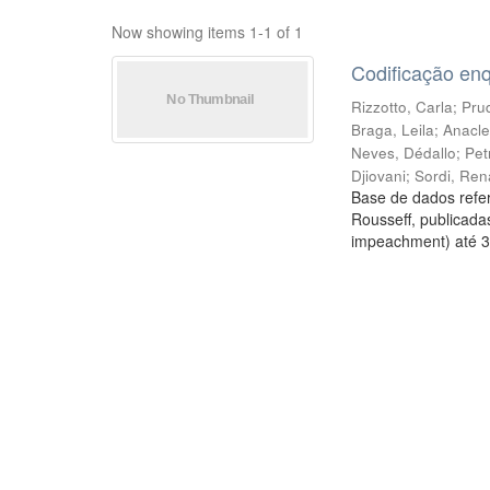
Now showing items 1-1 of 1
Codificação en
Rizzotto, Carla
;
Prud
Braga, Leila
;
Anacle
Neves, Dédallo
;
Pet
Djiovani
;
Sordi, Ren
Base de dados refer
Rousseff, publicada
impeachment) até 3