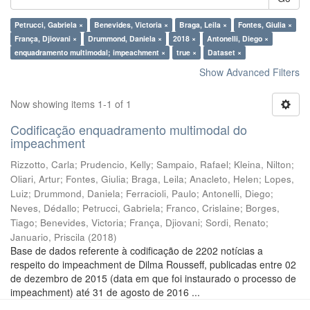
Petrucci, Gabriela ×
Benevides, Victoria ×
Braga, Leila ×
Fontes, Giulia ×
França, Djiovani ×
Drummond, Daniela ×
2018 ×
Antonelli, Diego ×
enquadramento multimodal; impeachment ×
true ×
Dataset ×
Show Advanced Filters
Now showing items 1-1 of 1
Codificação enquadramento multimodal do
impeachment
Rizzotto, Carla
;
Prudencio, Kelly
;
Sampaio, Rafael
;
Kleina, Nilton
;
Oliari, Artur
;
Fontes, Giulia
;
Braga, Leila
;
Anacleto, Helen
;
Lopes,
Luiz
;
Drummond, Daniela
;
Ferracioli, Paulo
;
Antonelli, Diego
;
Neves, Dédallo
;
Petrucci, Gabriela
;
Franco, Crislaine
;
Borges,
Tiago
;
Benevides, Victoria
;
França, Djiovani
;
Sordi, Renato
;
Januario, Priscila
(
2018
)
Base de dados referente à codificação de 2202 notícias a
respeito do impeachment de Dilma Rousseff, publicadas entre 02
de dezembro de 2015 (data em que foi instaurado o processo de
impeachment) até 31 de agosto de 2016 ...