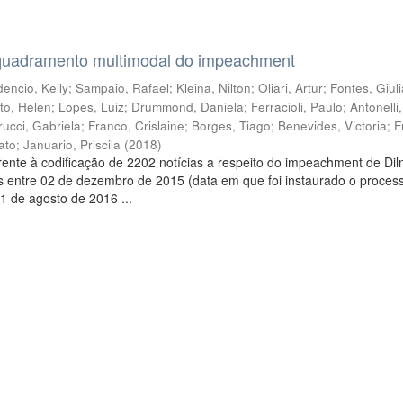
quadramento multimodal do impeachment
encio, Kelly
;
Sampaio, Rafael
;
Kleina, Nilton
;
Oliari, Artur
;
Fontes, Giul
to, Helen
;
Lopes, Luiz
;
Drummond, Daniela
;
Ferracioli, Paulo
;
Antonelli
rucci, Gabriela
;
Franco, Crislaine
;
Borges, Tiago
;
Benevides, Victoria
;
F
ato
;
Januario, Priscila
(
2018
)
ente à codificação de 2202 notícias a respeito do impeachment de Di
s entre 02 de dezembro de 2015 (data em que foi instaurado o proces
1 de agosto de 2016 ...