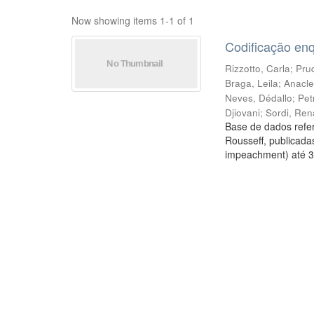
Now showing items 1-1 of 1
Codificação en
Rizzotto, Carla
;
Prud
Braga, Leila
;
Anacle
Neves, Dédallo
;
Pet
Djiovani
;
Sordi, Ren
Base de dados refer
Rousseff, publicada
impeachment) até 3