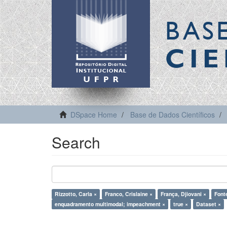
BAS
CIE
DSpace Home
Base de Dados Científicos
Search
Rizzotto, Carla ×
Franco, Crislaine ×
França, Djiovani ×
Fonte
enquadramento multimodal; impeachment ×
true ×
Dataset ×