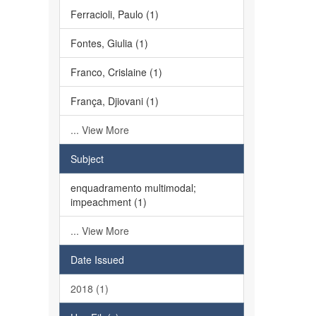
Ferracioli, Paulo (1)
Fontes, Giulia (1)
Franco, Crislaine (1)
França, Djiovani (1)
... View More
Subject
enquadramento multimodal;
impeachment (1)
... View More
Date Issued
2018 (1)