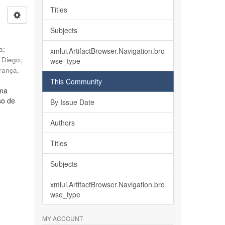
Titles
Subjects
ia
;
xmlui.ArtifactBrowser.Navigation.bro
, Diego
;
wse_type
rança,
This Community
lma
so de
By Issue Date
Authors
Titles
Subjects
xmlui.ArtifactBrowser.Navigation.bro
wse_type
MY ACCOUNT