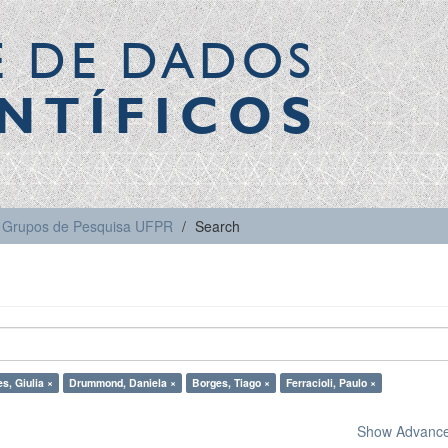
E DE DADOS
NTÍFICOS
Grupos de Pesquisa UFPR
Search
s, Giulia ×
Drummond, Daniela ×
Borges, Tiago ×
Ferracioli, Paulo ×
Show Advanced